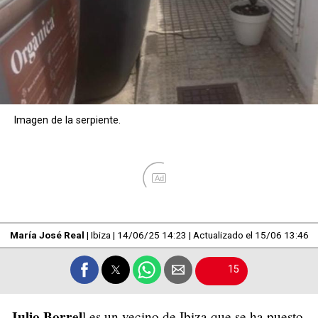
Imagen de la serpiente.
Ad
María José Real
|
Ibiza
|
14/06/25 14:23
|
Actualizado el 15/06 13:46
15
Julio Borrel
l es un vecino de Ibiza que se ha puesto