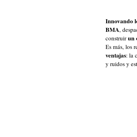
Innovando lo
BMA
, despa
un 
construir
Es más, los 
ventajas
: la
y ruidos y e