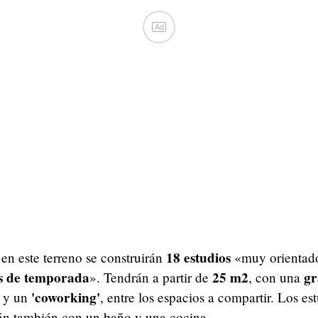
Ad
18 estudios
en este terreno se construirán
«muy orientad
s de temporada
25 m2
gr
». Tendrán a partir de
, con una
'coworking'
y un
, entre los espacios a compartir. Los est
rán también con un baño y una cocina.