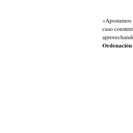
«Apostamos p
caso constru
aprovechando
Ordenación 