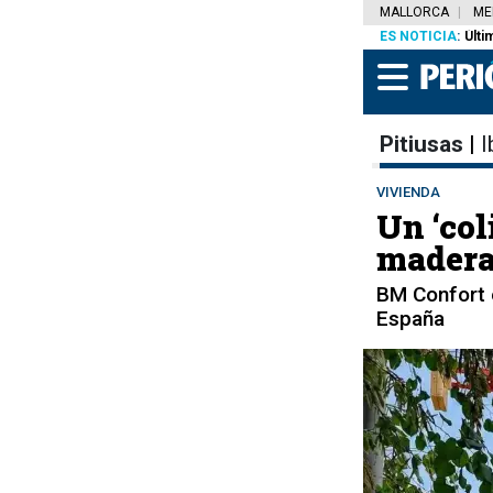
MALLORCA
ME
ES NOTICIA
:
Últi
Pitiusas
|
I
VIVIENDA
Un ‘col
madera
BM Confort e
España