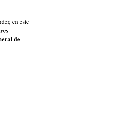
der, en este
ores
neral de