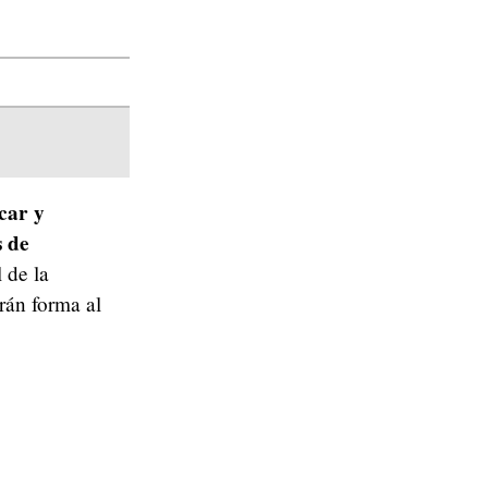
car y
s de
 de la
án forma al