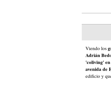
g
Viendo los
Adrián Bed
'coliving' en 
avenida de 
edificio y qu