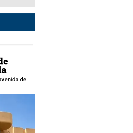
de
da
 avenida de