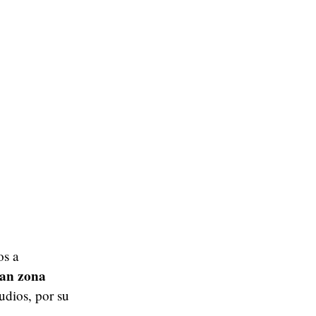
os a
an zona
udios, por su