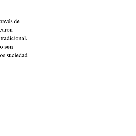
 través de
tearon
tradicional.
o son
nos suciedad